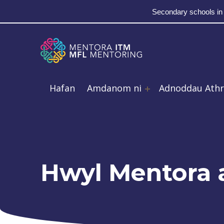
Secondary schools in
Skip to main navigation
Skip to main content
Skip to footer
MFL Mentoring
Hafan
Amdanom ni
Adnoddau Ath
Hwyl Mentora a