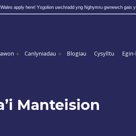
 Wales apply here! Ysgolion uwchradd yng Nghymru gwnewch gais 
rawon
Canlyniadau
Blogiau
Cysylltu
Egin-
’i Manteision