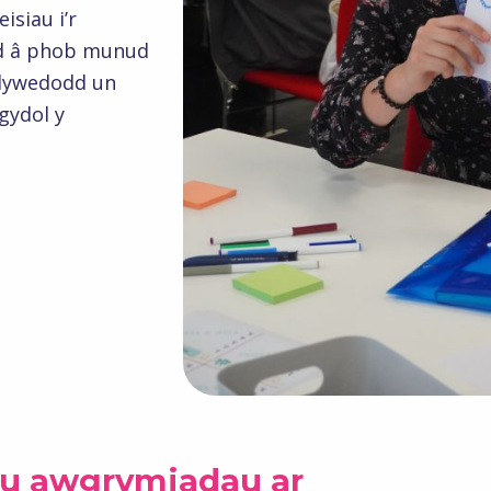
siau i’r
dd â phob munud
 dywedodd un
gydol y
eu awgrymiadau ar