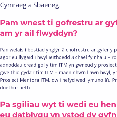
Cymraeg a Sbaeneg.
Pam wnest ti gofrestru ar gyfe
am yr ail flwyddyn?
Pan welais i bostiad ynglŷn â chofrestru ar gyfer y p
agor eu llygaid i hwyl ieithoedd
a
chael fy nhalu – ro
adnoddau creadigol y tîm ITM yn gwneud y prosiect 
gweithio gyda’r tîm ITM – maen nhw’n llawn hwyl, yn
Prosiect Mentora ITM, dw i hefyd wedi ymuno â’u Pr
doethuriaeth.
Pa sgiliau wyt ti wedi eu hen
eu datblygu yn ystod dy gyf