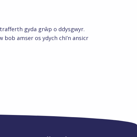
 trafferth gyda grŵp o ddysgwyr.
w bob amser os ydych chi’n ansicr