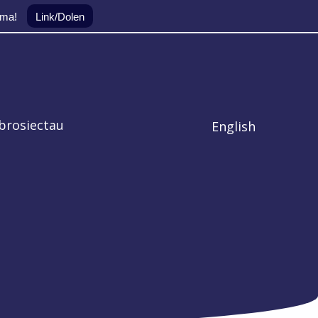
yma!
Link/Dolen
brosiectau
English