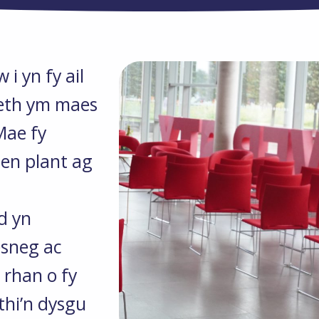
i yn fy ail
aeth ym maes
Mae fy
len plant ag
d yn
esneg ac
 rhan o fy
thi’n dysgu