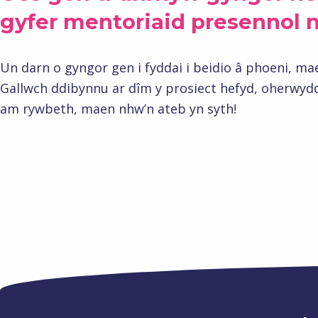
gyfer mentoriaid presennol n
Un darn o gyngor gen i fyddai i beidio â phoeni, ma
Gallwch ddibynnu ar dîm y prosiect hefyd, oherwyd
am rywbeth, maen nhw’n ateb yn syth!
Skip back to main navigation