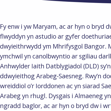
Fy enw i yw Maryam, ac ar hyn o bryd dw 
flwyddyn yn astudio ar gyfer doethuri
dwyieithrwydd ym Mhrifysgol Bangor. 
ymchwil yn canolbwyntio ar sgiliau darl
Anhwylder Iaith Datblygiadol (DLD) sy’n
ddwyieithog Arabeg-Saesneg. Rwy’n do
wreiddiol o’r Iorddonen ac yn siarad Sa
Arabeg yn rhugl. Dysgais i Almaeneg yn
ngradd baglor, ac ar hyn o bryd dw i wr