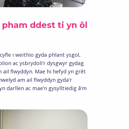
a pham ddest ti yn ôl
cyfle i weithio gyda phlant ysgol,
golion ac ysbrydoli’r dysgwyr gydag
ail flwyddyn. Mae hi hefyd yn grêt
hwelyd am ail flwyddyn gyda’r
 darllen ac mae’n gysylltiedig â’m