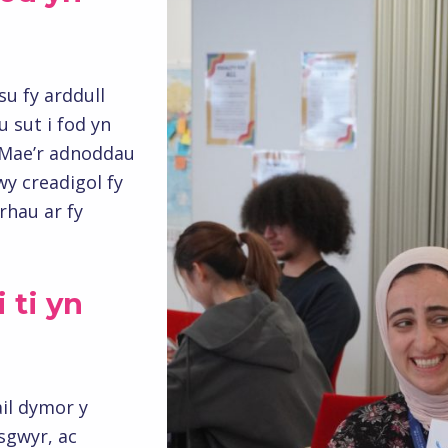
u fy arddull
 sut i fod yn
. Mae’r adnoddau
wy creadigol fy
rhau ar fy
 ti yn
ail dymor y
ysgwyr, ac