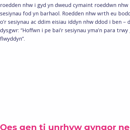
roedden nhw i gyd yn dweud cymaint roeddwn nhw ei
sesiynau fod yn barhaol. Roedden nhw wrth eu bo
o’r sesiynau ac ddim eisiau iddyn nhw ddod i ben –
dysgwr: “Hoffwn i pe bai’r sesiynau yma’n para trwy 
flwyddyn”.
Oes gen ti unrhyw gyngor n