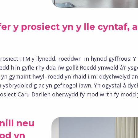
r y prosiect yn y lle cyntaf, 
rosiect ITM y llynedd, roeddwn i’n hynod gyffrous! Y 
edd hi’n gyfle rhy dda i’w golli! Roedd ymweld â’r ys
yn gymaint hwyl, roedd yn rhaid i mi ddychwelyd am 
 ysbrydoledig ac yn gefnogol iawn. Yn ogystal â dyc
osiect Caru Darllen oherwydd fy mod wrth fy modd yn
nill neu
nod yn