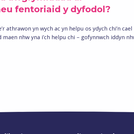
eu fentoriaid y dyfodol?
e’r athrawon yn wych ac yn helpu os ydych chi’n cael
d maen nhw yna i’ch helpu chi – gofynnwch iddyn nh