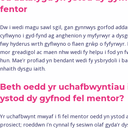
fentor
Dw i wedi magu sawl sgil, gan gynnwys gorfod addas
cyflwyno i gyd-fynd ag anghenion y myfyrwyr a dysgu
fwy hyderus wrth gyflwyno o flaen grŵp o fyfyrwyr
mor greadigol ac maen nhw wedi fy helpu i fod yn f
hun. Mae’r profiad yn bendant wedi fy ysbrydoli i ba
nhaith dysgu iaith.
Beth oedd yr uchafbwyntiau i
ystod dy gyfnod fel mentor?
Yr uchafbwynt mwyaf i fi fel mentor oedd yn ystod 
prosiect; roeddwn i’n cynnal fy sesiwn olaf gyda’r d