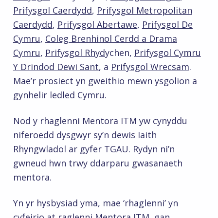
Prifysgol Caerdydd
,
Prifysgol Metropolitan
Caerdydd
,
Prifysgol Abertawe
,
Prifysgol De
Cymru
,
Coleg Brenhinol Cerdd a Drama
Cymru
,
Prifysgol Rhyd
ychen,
Prifysgol Cymru
Y Drindod Dewi Sant
, a
Prifysgol Wrecsam
.
Mae’r prosiect yn gweithio mewn ysgolion a
gynhelir ledled Cymru.
Nod y rhaglenni Mentora ITM yw cynyddu
niferoedd dysgwyr sy’n dewis Iaith
Rhyngwladol ar gyfer TGAU. Rydyn ni’n
gwneud hwn trwy ddarparu gwasanaeth
mentora.
Yn yr hysbysiad yma, mae ‘rhaglenni’ yn
cyfeirio at raglenni Mentora ITM, gan