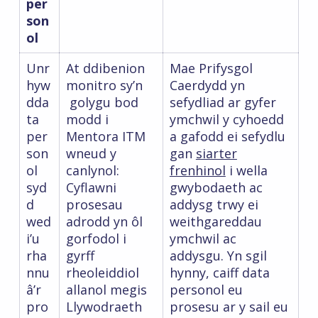
per
son
ol
Unr
At ddibenion
Mae Prifysgol
hyw
monitro sy’n
Caerdydd yn
dda
golygu bod
sefydliad ar gyfer
ta
modd i
ymchwil y cyhoedd
per
Mentora ITM
a gafodd ei sefydlu
son
wneud y
gan
siarter
ol
canlynol:
frenhinol
i wella
syd
Cyflawni
gwybodaeth ac
d
prosesau
addysg trwy ei
wed
adrodd yn ôl
weithgareddau
i’u
gorfodol i
ymchwil ac
rha
gyrff
addysgu. Yn sgil
nnu
rheoleiddiol
hynny, caiff data
â’r
allanol megis
personol eu
pro
Llywodraeth
prosesu ar y sail eu