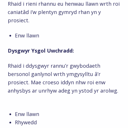
Rhaid i rieni rhannu eu henwau llawn wrth roi
caniatâd i’w plentyn gymryd rhan yn y
prosiect.
Enw llawn
Dysgwyr Ysgol Uwchradd:
Rhaid i ddysgwyr rannu’r gwybodaeth
bersonol ganlynol wrth ymgysylltu â’r
prosiect. Mae croeso iddyn nhw roi enw
anhysbys ar unrhyw adeg yn ystod yr arolwg.
Enw llawn
Rhywedd