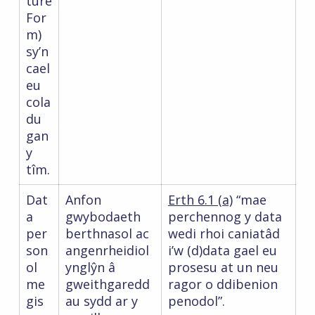
ture
For
m)
sy’n
cael
eu
cola
du
gan
y
tîm.
Dat
Anfon
Erth 6.1 (a)
“mae
a
gwybodaeth
perchennog y data
per
berthnasol ac
wedi rhoi caniatâd
son
angenrheidiol
i’w (d)data gael eu
ol
ynglŷn â
prosesu at un neu
me
gweithgaredd
ragor o ddibenion
gis
au sydd ar y
penodol”.