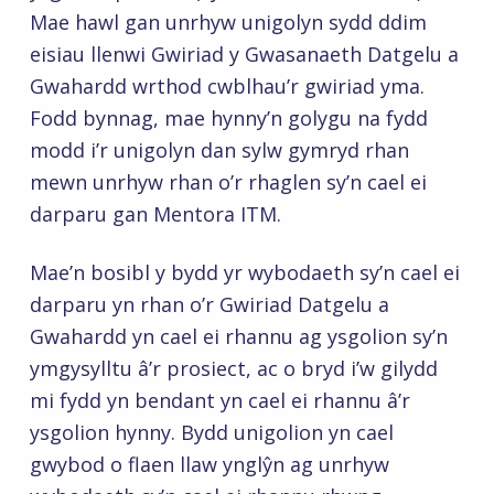
Mae hawl gan unrhyw unigolyn sydd ddim
eisiau llenwi Gwiriad y Gwasanaeth Datgelu a
Gwahardd wrthod cwblhau’r gwiriad yma.
Fodd bynnag, mae hynny’n golygu na fydd
modd i’r unigolyn dan sylw gymryd rhan
mewn unrhyw rhan o’r rhaglen sy’n cael ei
darparu gan Mentora ITM.
Mae’n bosibl y bydd yr wybodaeth sy’n cael ei
darparu yn rhan o’r Gwiriad Datgelu a
Gwahardd yn cael ei rhannu ag ysgolion sy’n
ymgysylltu â’r prosiect, ac o bryd i’w gilydd
mi fydd yn bendant yn cael ei rhannu â’r
ysgolion hynny. Bydd unigolion yn cael
gwybod o flaen llaw ynglŷn ag unrhyw