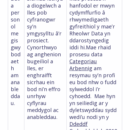
a
a diogelwch a
hanfodol er mwyn
per
lles pob
cydymffurfio â
son
cyfranogwr
rhwymedigaeth
ol
sy’n
gyfreithiol y mae’r
me
ymgysylltu â’r
Rheolwr Data yn
gis
prosiect.
ddarostyngedig
gwy
Cynorthwyo
iddi hi.Mae rhaid
bod
ag anghenion
prosesu data
aet
bugeiliol a
Categorïau
h
lles, er
Arbennig
am
am
enghraifft
resymau sy’n profi
ana
sicrhau ein
eu bod nhw o fudd
ble
bod ni’n effro
sylweddol i’r
dda
unrhyw
cyhoedd. Mae hyn
u.
cyflyrau
yn seiliedig ar y
meddygol ac
dyletswyddau sydd
anableddau.
wedi’u nodi yn y
Ddeddf