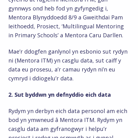
gynnwys ond heb fod yn gyfyngedig i,
Mentora Blynyddoedd 8/9 a Gweithdai Pam
Ieithoedd, Prosiect, ‘Multilingual Mentoring
in Primary Schools’ a Mentora Caru Darllen.
Mae’r ddogfen ganlynol yn esbonio sut rydyn
ni (Mentora ITM) yn casglu data, sut caiff y
data eu prosesu, a’r camau rydyn ni’n eu
cymryd i ddiogelu’r data.
2.
Sut byddwn yn defnyddio eich data
Rydym yn derbyn eich data personol am eich
bod yn ymwneud â Mentora ITM. Rydym yn
casglu data am gyfranogwyr i helpu’r
prosiect i redeg yn esmwyth ac i gynnal