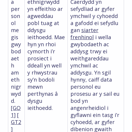
a
ethnigrwydd
Caerdydd yn
per
yn effeithio ar
sefydliad ar gyfer
son
agweddau
ymchwil y cyhoedd
ol
pobl tuag at
a gafodd ei sefydlu
me
ddysgu
gan
siarter
gis
ieithoedd. Mae
frenhinol
i wella
gwy
hyn yn rhoi
gwybodaeth ac
bod
cymorth i’r
addysg trwy ei
aet
prosiect i
weithgareddau
h
ddeall yn well
ymchwil ac
am
y rhwystrau
addysgu. Yn sgil
eth
sy’n bodoli
hynny, caiff data
nigr
mewn
personol eu
wyd
perthynas â
prosesu ar y sail eu
d.
dysgu
bod yn
[GO
ieithoedd.
angenrheidiol i
1]
[
gyflawni ein tasg i’r
GT2
cyhoedd, ar gyfer
]
dibenion gwaith