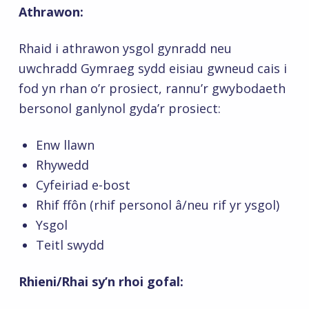
Athrawon:
Rhaid i athrawon ysgol gynradd neu
uwchradd Gymraeg sydd eisiau gwneud cais i
fod yn rhan o’r prosiect, rannu’r gwybodaeth
bersonol ganlynol gyda’r prosiect:
Enw llawn
Rhywedd
Cyfeiriad e-bost
Rhif ffôn (rhif personol â/neu rif yr ysgol)
Ysgol
Teitl swydd
Rhieni/Rhai sy’n rhoi gofal: