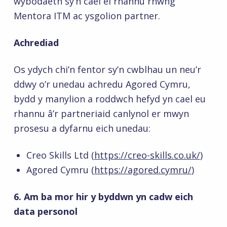
wybodaeth sy’n cael ei rhannu rhwng
Mentora ITM ac ysgolion partner.
Achrediad
Os ydych chi’n fentor sy’n cwblhau un neu’r
ddwy o’r unedau achredu Agored Cymru,
bydd y manylion a roddwch hefyd yn cael eu
rhannu â’r partneriaid canlynol er mwyn
prosesu a dyfarnu eich unedau:
Creo Skills Ltd (
https://creo-skills.co.uk/
)
Agored Cymru (
https://agored.cymru/
)
6. Am ba mor hir y byddwn yn cadw eich
data personol