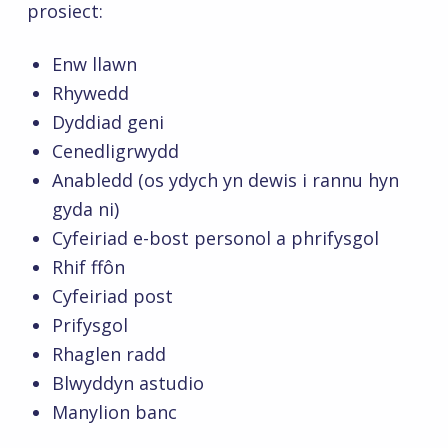
prosiect:
Enw llawn
Rhywedd
Dyddiad geni
Cenedligrwydd
Anabledd (os ydych yn dewis i rannu hyn
gyda ni)
Cyfeiriad e-bost personol a phrifysgol
Rhif ffôn
Cyfeiriad post
Prifysgol
Rhaglen radd
Blwyddyn astudio
Manylion banc