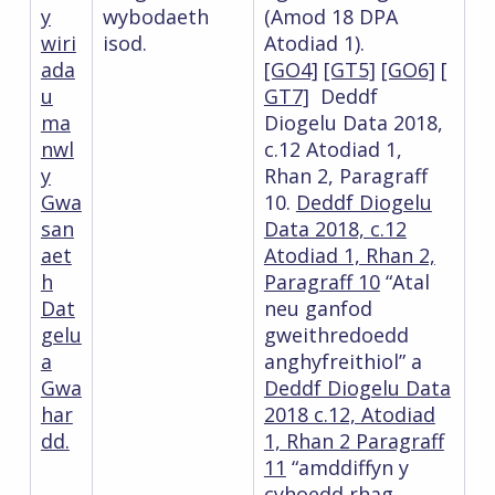
y
wybodaeth
(Amod 18 DPA
wiri
isod.
Atodiad 1).
ada
[GO4]
[GT5]
[GO6]
[
u
GT7]
Deddf
ma
Diogelu Data 2018,
nwl
c.12 Atodiad 1,
y
Rhan 2, Paragraff
Gwa
10.
Deddf Diogelu
san
Data 2018, c.12
aet
Atodiad 1, Rhan 2,
h
Paragraff 10
“Atal
Dat
neu ganfod
gelu
gweithredoedd
a
anghyfreithiol” a
Gwa
Deddf Diogelu Data
har
2018 c.12, Atodiad
dd.
1, Rhan 2 Paragraff
11
“amddiffyn y
cyhoedd rhag