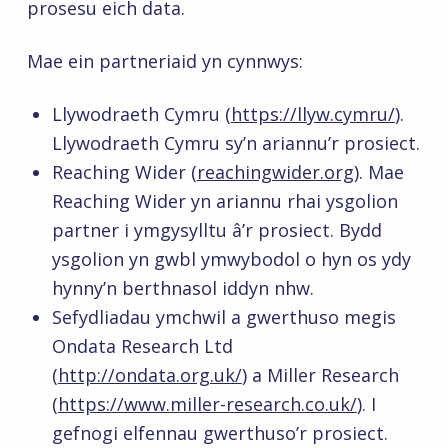
prosesu eich data.
Mae ein partneriaid yn cynnwys:
Llywodraeth Cymru (
https://llyw.cymru/
).
Llywodraeth Cymru sy’n ariannu’r prosiect.
Reaching Wider (
reachingwider.org
). Mae
Reaching Wider yn ariannu rhai ysgolion
partner i ymgysylltu â’r prosiect. Bydd
ysgolion yn gwbl ymwybodol o hyn os ydy
hynny’n berthnasol iddyn nhw.
Sefydliadau ymchwil a gwerthuso megis
Ondata Research Ltd
(
http://ondata.org.uk/
) a Miller Research
(
https://www.miller-research.co.uk/
). I
gefnogi elfennau gwerthuso’r prosiect.