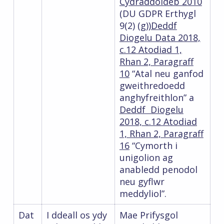
Cydraddoldeb 2010
(DU GDPR Erthygl
9(2) (g))
Deddf
Diogelu Data 2018,
c.12 Atodiad 1,
Rhan 2, Paragraff
10
“Atal neu ganfod
gweithredoedd
anghyfreithlon” a
Deddf Diogelu
2018, c.12 Atodiad
1, Rhan 2, Paragraff
16
“Cymorth i
unigolion ag
anabledd penodol
neu gyflwr
meddyliol”.
Dat
I ddeall os ydy
Mae Prifysgol