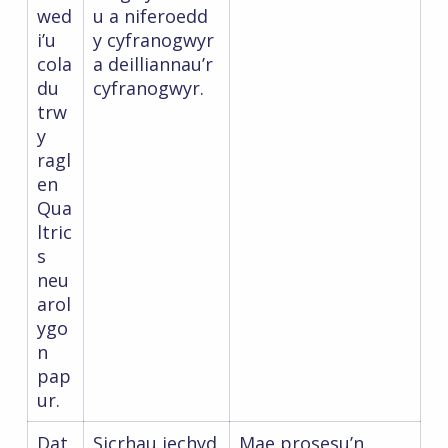
wed
u a niferoedd
i’u
y cyfranogwyr
cola
a deilliannau’r
du
cyfranogwyr.
trw
y
ragl
en
Qua
ltric
s
neu
arol
ygo
n
pap
ur.
Dat
Sicrhau iechyd
Mae prosesu’n