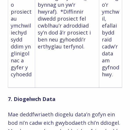
o
bynnag un yw’r
o’r
prosiect
hwyraf). *Diffinnir
ymchw
au
diwedd prosiect fel
il,
ymchwil
cwblhau’r adroddiad
efallai
iechyd
sy’n dod â’r prosiect i
bydd
sydd
ben neu gyhoeddi’r
raid
ddim yn
erthyglau terfynol.
cadw’r
glinigol
data
nac a
am
gyfer y
gyfnod
cyhoedd
hwy.
7. Diogelwch Data
Mae deddfwriaeth diogelu data’n gofyn ein
bod ni’n cadw eich gwybodaeth chi’n ddiogel.