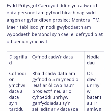
Fydd Prifysgol Caerdydd ddim yn cadw eich
data personol am gyfnod hirach nag sydd
angen ar gyfer diben prosiect Mentora ITM.
Mae’r tabl isod yn nodi gwybodaeth am
wybodaeth bersonol sy’n cael ei defnyddio at
ddibenion ymchwil.
Disgrifia
Cyfnod cadw’r data
Nodia
d
dau
Cofnodi
Rhaid cadw data am
Os
on
gyfnod o 5 mlynedd o
daw
ymchwil
leiaf ar ôl cwblhau’r
unrhy
data a
prosiect* neu ar ôl
w
data
cyhoeddi unrhyw
batent
sy’n
ganfyddiadau sy’n
au i’r
tarddu
seiliedig ar y data (pa
amlwg