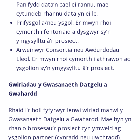
Pan fydd data’n cael ei rannu, mae
cytundeb rhannu data yn ei le.
Prifysgol a/neu ysgol. Er mwyn rhoi
cymorth i fentoriaid a dysgwyr sy’n
ymgysylltu â’r prosiect.
Arweinwyr Consortia neu Awdurdodau
Lleol. Er mwyn rhoi cymorth i athrawon ac
ysgolion sy’n ymgysylltu â’r prosiect.
Gwiriadau y Gwasanaeth Datgelu a
Gwahardd
Rhaid i’r holl fyfyrwyr lenwi wiriad manwl y
Gwasanaeth Datgelu a Gwahardd. Mae hyn yn
rhan o brosesau’r prosiect cyn ymweld ag
ysgolion partner (cynradd neu uwchradd).