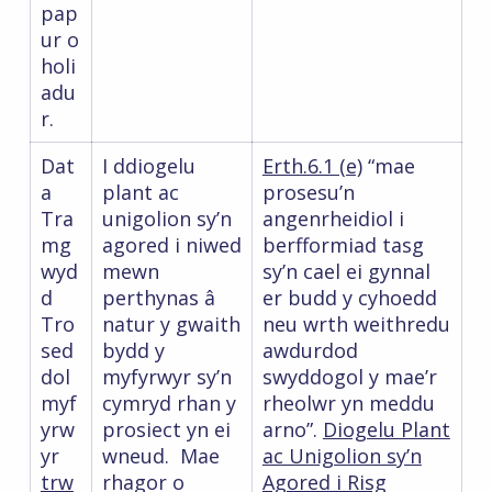
pap
ur o
holi
adu
r.
Dat
I ddiogelu
Erth.6.1 (e)
“mae
a
plant ac
prosesu’n
Tra
unigolion sy’n
angenrheidiol i
mg
agored i niwed
berfformiad tasg
wyd
mewn
sy’n cael ei gynnal
d
perthynas â
er budd y cyhoedd
Tro
natur y gwaith
neu wrth weithredu
sed
bydd y
awdurdod
dol
myfyrwyr sy’n
swyddogol y mae’r
myf
cymryd rhan y
rheolwr yn meddu
yrw
prosiect yn ei
arno”.
Diogelu Plant
yr
wneud. Mae
ac Unigolion sy’n
trw
rhagor o
Agored i Risg