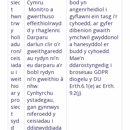
siec
Cymru.
bod yn
t
Monitro a
angenrheidiol i
hwn
gwerthuso
gyflawni ein tasg i’r
trw
effeithiolrwyd
cyhoedd, ar gyfer
y
d y rhaglenni.
dibenion gwaith
holi
Darparu
ymchwil gwyddonol
adu
darlun clir o’r
a hanesyddol er
ron/
gweithgaredd
budd y cyhoedd.
ceis
au rydyn ni’n
Mae’n
iada
eu darparu a’r
ddarostyngedig i
u i
bobl rydyn
brosesau GDPR
weit
ni’n gweithio â
diogelu y DU
hio
nhw.
Erth.6.1(e) ac Erth.
ar y
Cynhyrchu
9.2(j).
pro
ystadegau,
siec
gan gynnwys
t
niferoedd y
syd
ceisiadau i
d
ddigwyddiada