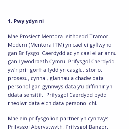
1. Pwy ydyn ni
Mae Prosiect Mentora Ieithoedd Tramor
Modern (Mentora ITM) yn cael ei gyflwyno
gan Brifysgol Caerdydd ac yn cael ei ariannu
gan Lywodraeth Cymru. Prifysgol Caerdydd
yw’r prif gorff a fydd yn casglu, storio,
prosesu, cynnal, glanhau a chadw data
personol gan gynnwys data y’u diffinnir yn
ddata sensitif. Prifysgol Caerdydd bydd
rheolwr data eich data personol chi.
Mae ein prifysgolion partner yn cynnwys
Prifysgol
Aberystwyth,
Prifysgol Bangor
,