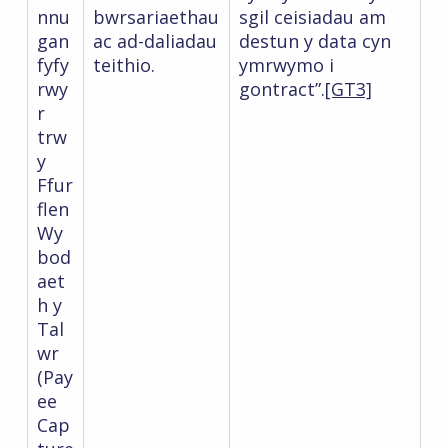
nnu
bwrsariaethau
sgil ceisiadau am
gan
ac ad-daliadau
destun y data cyn
fyfy
teithio.
ymrwymo i
rwy
gontract”.
[GT3]
r
trw
y
Ffur
flen
Wy
bod
aet
h y
Tal
wr
(Pay
ee
Cap