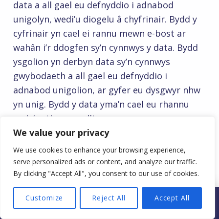
data a all gael eu defnyddio i adnabod
unigolyn, wedi’u diogelu â chyfrinair. Bydd y
cyfrinair yn cael ei rannu mewn e-bost ar
wahân i’r ddogfen sy’n cynnwys y data. Bydd
ysgolion yn derbyn data sy’n cynnwys
gwybodaeth a all gael eu defnyddio i
adnabod unigolion, ar gyfer eu dysgwyr nhw
yn unig. Bydd y data yma’n cael eu rhannu
gyda’r athro cyswllt er mwyn pennu pa
We value your privacy
ddysgwyr ddylai ymgysylltu â’r rhaglenni sydd
ar gael. Bydd yr holl ddata arall yn hollol
We use cookies to enhance your browsing experience,
anhysbys a does dim data arall a all gael eu
serve personalized ads or content, and analyze our traffic.
By clicking "Accept All", you consent to our use of cookies.
defnyddio i adnabod unigolion yn cael eu
rhannu â phartneriaid.
Customize
Reject All
Accept All
MENU
8.
Eich hawliau diogelu data