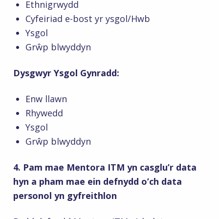
Ethnigrwydd
Cyfeiriad e-bost yr ysgol/Hwb
Ysgol
Grŵp blwyddyn
Dysgwyr Ysgol Gynradd:
Enw llawn
Rhywedd
Ysgol
Grŵp blwyddyn
4. Pam mae Mentora ITM yn casglu’r data
hyn a pham mae ein defnydd o’ch data
personol yn gyfreithlon