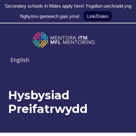
Secondary schools in Wales apply here! Ysgolion uwchradd yng
Nghymru gwnewch gais yma!
Link/Dolen
Skip to main navigation
Skip to main content
Skip to footer
MFL Mentoring
English
Hysbysiad
Preifatrwydd