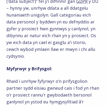
(‘data subject’)” fel y’i diffinnir gan
GDPR
y DU
– hynny yw, unrhyw ddata a all ddatgelu
hunaniaeth unigolyn. Gall categorïau eich
data personol y byddwn yn eu defnyddio ar
gyfer y prosiect hwn gynnwys y canlynol, yn
dibynnu ar natur eich rhan yn y prosiect. Os
yw eich data yn cael ei gasglu a’i storio,
cewch wybod ymlaen llaw er mwyn i chi allu
cydsynio.
Myfyrwyr y Brifysgol:
Rhaid i unrhyw fyfyrwyr o’n prifysgolion
partner sydd eisiau gwneud cais i fod yn rhan
o’r prosiect rannu’r gwybodaeth bersonol
ganlynol yn ystod eu hymgysylltiad â’r