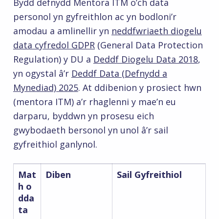
Bydd defnydd Mentora ITM o’ch data
personol yn gyfreithlon ac yn bodloni’r
amodau a amlinellir yn
neddfwriaeth diogelu
data cyfredol GDPR
(General Data Protection
Regulation) y DU a
Deddf Diogelu Data 2018
,
yn ogystal â’r
Deddf Data (Defnydd a
Mynediad) 2025
. At ddibenion y prosiect hwn
(mentora ITM) a’r rhaglenni y mae’n eu
darparu, byddwn yn prosesu eich
gwybodaeth bersonol yn unol â’r sail
gyfreithiol ganlynol.
Mat
Diben
Sail Gyfreithiol
h o
dda
ta