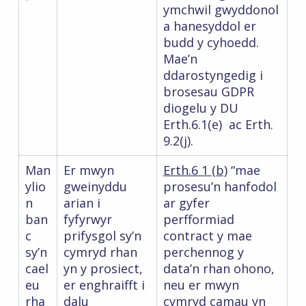
ymchwil gwyddonol
a hanesyddol er
budd y cyhoedd.
Mae’n
ddarostyngedig i
brosesau GDPR
diogelu y DU
Erth.6.1(e) ac Erth.
9.2(j).
Man
Er mwyn
Erth.6 1 (b)
“mae
ylio
gweinyddu
prosesu’n hanfodol
n
arian i
ar gyfer
ban
fyfyrwyr
perfformiad
c
prifysgol sy’n
contract y mae
sy’n
cymryd rhan
perchennog y
cael
yn y prosiect,
data’n rhan ohono,
eu
er enghraifft i
neu er mwyn
rha
dalu
cymryd camau yn