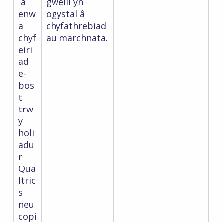
a
gweill yn
enw
ogystal â
a
chyfathrebiad
chyf
au marchnata.
eiri
ad
e-
bos
t
trw
y
holi
adu
r
Qua
ltric
s
neu
copi