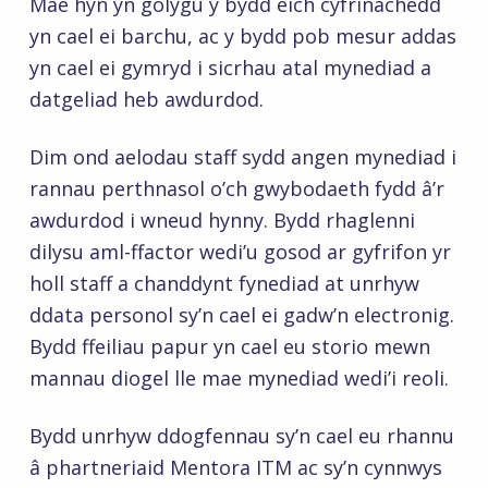
Mae hyn yn golygu y bydd eich cyfrinachedd
yn cael ei barchu, ac y bydd pob mesur addas
yn cael ei gymryd i sicrhau atal mynediad a
datgeliad heb awdurdod.
Dim ond aelodau staff sydd angen mynediad i
rannau perthnasol o’ch gwybodaeth fydd â’r
awdurdod i wneud hynny. Bydd rhaglenni
dilysu aml-ffactor wedi’u gosod ar gyfrifon yr
holl staff a chanddynt fynediad at unrhyw
ddata personol sy’n cael ei gadw’n electronig.
Bydd ffeiliau papur yn cael eu storio mewn
mannau diogel lle mae mynediad wedi’i reoli.
Bydd unrhyw ddogfennau sy’n cael eu rhannu
â phartneriaid Mentora ITM ac sy’n cynnwys