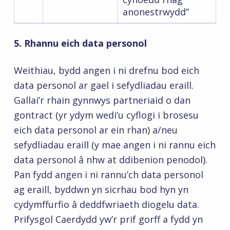
anonestrwydd”
5.
Rhannu eich data personol
Weithiau, bydd angen i ni drefnu bod eich
data personol ar gael i sefydliadau eraill.
Gallai’r rhain gynnwys partneriaid o dan
gontract (yr ydym wedi’u cyflogi i brosesu
eich data personol ar ein rhan) a/neu
sefydliadau eraill (y mae angen i ni rannu eich
data personol â nhw at ddibenion penodol).
Pan fydd angen i ni rannu’ch data personol
ag eraill, byddwn yn sicrhau bod hyn yn
cydymffurfio â deddfwriaeth diogelu data.
Prifysgol Caerdydd yw’r prif gorff a fydd yn