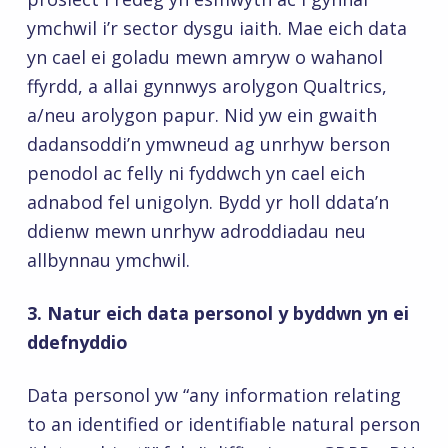
ymchwil i’r sector dysgu iaith. Mae eich data
yn cael ei goladu mewn amryw o wahanol
ffyrdd, a allai gynnwys arolygon Qualtrics,
a/neu arolygon papur. Nid yw ein gwaith
dadansoddi’n ymwneud ag unrhyw berson
penodol ac felly ni fyddwch yn cael eich
adnabod fel unigolyn. Bydd yr holl ddata’n
ddienw mewn unrhyw adroddiadau neu
allbynnau ymchwil.
3.
Natur eich data personol y byddwn yn ei
ddefnyddio
Data personol yw “any information relating
to an identified or identifiable natural person