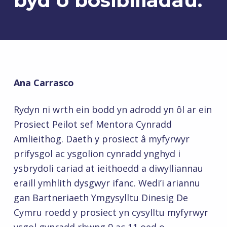
byd o bosibiliadau.
Ana Carrasco
Rydyn ni wrth ein bodd yn adrodd yn ôl ar ein
Prosiect Peilot sef Mentora Cynradd
Amlieithog. Daeth y prosiect â myfyrwyr
prifysgol ac ysgolion cynradd ynghyd i
ysbrydoli cariad at ieithoedd a diwylliannau
eraill ymhlith dysgwyr ifanc. Wedi’i ariannu
gan Bartneriaeth Ymgysylltu Dinesig De
Cymru roedd y prosiect yn cysylltu myfyrwyr