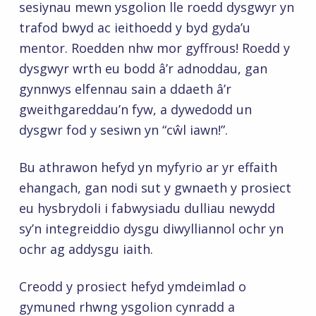
sesiynau mewn ysgolion lle roedd dysgwyr yn
trafod bwyd ac ieithoedd y byd gyda’u
mentor. Roedden nhw mor gyffrous! Roedd y
dysgwyr wrth eu bodd â’r adnoddau, gan
gynnwys elfennau sain a ddaeth â’r
gweithgareddau’n fyw, a dywedodd un
dysgwr fod y sesiwn yn “cŵl iawn!”.
Bu athrawon hefyd yn myfyrio ar yr effaith
ehangach, gan nodi sut y gwnaeth y prosiect
eu hysbrydoli i fabwysiadu dulliau newydd
sy’n integreiddio dysgu diwylliannol ochr yn
ochr ag addysgu iaith.
Creodd y prosiect hefyd ymdeimlad o
gymuned rhwng ysgolion cynradd a