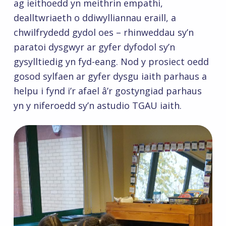
ag ieithoedd yn meithrin empathi,
dealltwriaeth o ddiwylliannau eraill, a
chwilfrydedd gydol oes – rhinweddau sy’n
paratoi dysgwyr ar gyfer dyfodol sy’n
gysylltiedig yn fyd-eang. Nod y prosiect oedd
gosod sylfaen ar gyfer dysgu iaith parhaus a
helpu i fynd i’r afael â’r gostyngiad parhaus
yn y niferoedd sy’n astudio TGAU iaith.