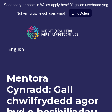
Secondary schools in Wales apply here! Ysgolion uwchradd yng
Nghymru gwnewch gais yma!
Link/Dolen
Skip to main navigation
Skip to main content
Skip to footer
MFL Mentoring
English
Mentora
Cynradd: Gall
chwilfrydedd agor