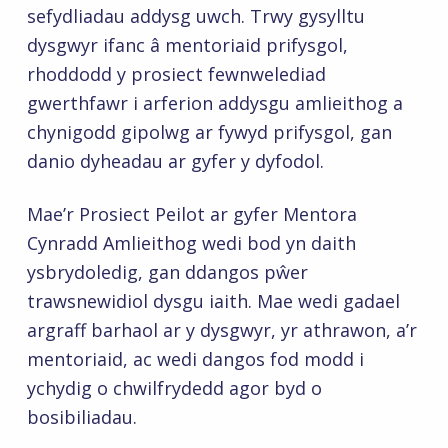
sefydliadau addysg uwch. Trwy gysylltu
dysgwyr ifanc â mentoriaid prifysgol,
rhoddodd y prosiect fewnwelediad
gwerthfawr i arferion addysgu amlieithog a
chynigodd gipolwg ar fywyd prifysgol, gan
danio dyheadau ar gyfer y dyfodol.
Mae’r Prosiect Peilot ar gyfer Mentora
Cynradd Amlieithog wedi bod yn daith
ysbrydoledig, gan ddangos pŵer
trawsnewidiol dysgu iaith. Mae wedi gadael
argraff barhaol ar y dysgwyr, yr athrawon, a’r
mentoriaid, ac wedi dangos fod modd i
ychydig o chwilfrydedd agor byd o
bosibiliadau.