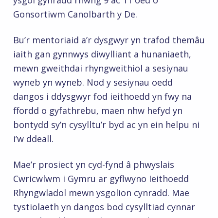
ysgol gynradd rhwng 9 ac 11 oed o
Gonsortiwm Canolbarth y De.
Bu’r mentoriaid a’r dysgwyr yn trafod themâu
iaith gan gynnwys diwylliant a hunaniaeth,
mewn gweithdai rhyngweithiol a sesiynau
wyneb yn wyneb. Nod y sesiynau oedd
dangos i ddysgwyr fod ieithoedd yn fwy na
ffordd o gyfathrebu, maen nhw hefyd yn
bontydd sy’n cysylltu’r byd ac yn ein helpu ni
i’w ddeall.
Mae’r prosiect yn cyd-fynd â phwyslais
Cwricwlwm i Gymru ar gyflwyno Ieithoedd
Rhyngwladol mewn ysgolion cynradd. Mae
tystiolaeth yn dangos bod cysylltiad cynnar