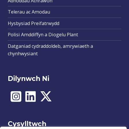
Adnoddau Athrawon
Telerau ac Amodau
Hysbysiad Preifatrwydd
Polisi Amddiffyn a Diogelu Plant
Datganiad cydraddoldeb, amrywiaeth a
chynhwysiant
Dilynwch Ni
Cysylltwch