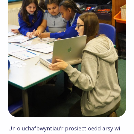
Un o uchafbwyntiau’r prosiect oedd arsylwi