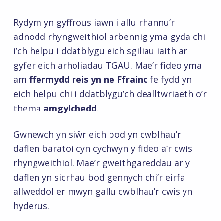
Rydym yn gyffrous iawn i allu rhannu’r
adnodd rhyngweithiol arbennig yma gyda chi
i’ch helpu i ddatblygu eich sgiliau iaith ar
gyfer eich arholiadau TGAU. Mae’r fideo yma
am
ffermydd reis yn ne Ffrainc
fe fydd yn
eich helpu chi i ddatblygu’ch dealltwriaeth o’r
thema
amgylchedd
.
Gwnewch yn siŵr eich bod yn cwblhau’r
daflen baratoi cyn cychwyn y fideo a’r cwis
rhyngweithiol. Mae’r gweithgareddau ar y
daflen yn sicrhau bod gennych chi’r eirfa
allweddol er mwyn gallu cwblhau’r cwis yn
hyderus.