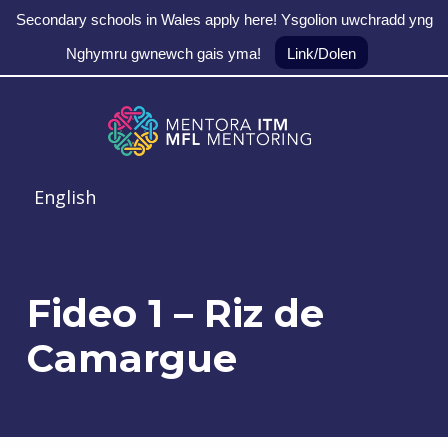
Secondary schools in Wales apply here! Ysgolion uwchradd yng
Nghymru gwnewch gais yma!
Link/Dolen
Skip to main navigation
Skip to main content
Skip to footer
MFL Mentoring
English
Fideo 1 – Riz de
Camargue