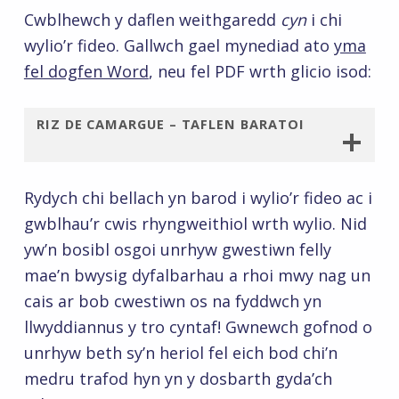
Cwblhewch y daflen weithgaredd
cyn
i chi
wylio’r fideo. Gallwch gael mynediad ato
yma
fel dogfen Word
, neu fel PDF wrth glicio isod:
RIZ DE CAMARGUE – TAFLEN BARATOI
Rydych chi bellach yn barod i wylio’r fideo ac i
gwblhau’r cwis rhyngweithiol wrth wylio. Nid
yw’n bosibl osgoi unrhyw gwestiwn felly
mae’n bwysig dyfalbarhau a rhoi mwy nag un
cais ar bob cwestiwn os na fyddwch yn
llwyddiannus y tro cyntaf! Gwnewch gofnod o
unrhyw beth sy’n heriol fel eich bod chi’n
medru trafod hyn yn y dosbarth gyda’ch