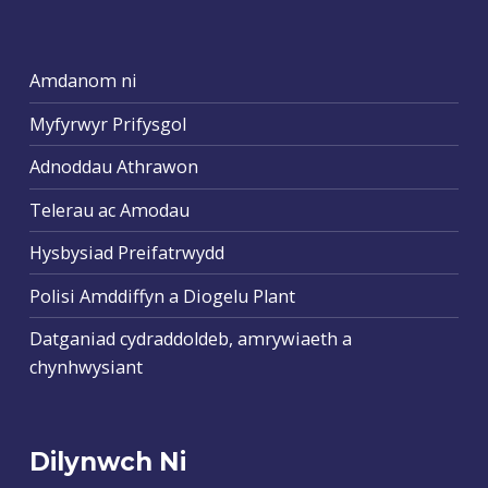
Amdanom ni
Myfyrwyr Prifysgol
Adnoddau Athrawon
Telerau ac Amodau
Hysbysiad Preifatrwydd
Polisi Amddiffyn a Diogelu Plant
Datganiad cydraddoldeb, amrywiaeth a
chynhwysiant
Dilynwch Ni